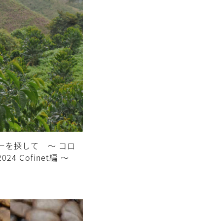
ーを探して ～ コロ
4 Cofinet編 ～