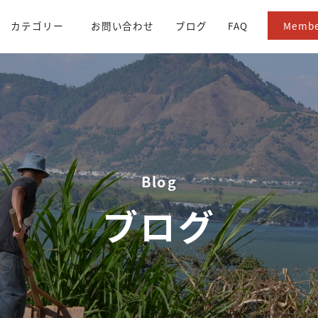
カテゴリー
お問い合わせ
ブログ
FAQ
Membe
All item
アフリカ / アラブ
Recommendation
アジア / オセアニア
Light Roast
中米 / カリブ海
Medium Roast
南米
Dark Roast
ギフト
100g
Blog
250g
500g
ブログ
1kg
Set Menu
生豆
ドリップバッグ
ブレンド