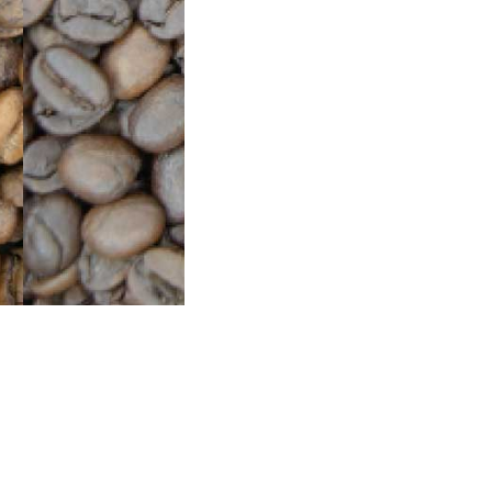
＆苦味ってなぁに？っ