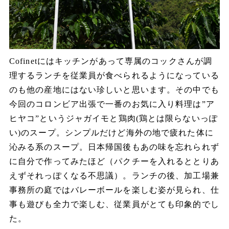
Cofinet
にはキッチンがあって専属のコックさんが調
理するランチを従業員が食べられるようになっている
のも他の産地にはない珍しいと思います。その中でも
今回のコロンビア出張で一番のお気に入り料理は
”
ア
ヒヤコ
”
というジャガイモと鶏肉
(
鶏とは限らないっぽ
い
)
のスープ。シンプルだけど海外の地で疲れた体に
沁みる系のスープ。日本帰国後もあの味を忘れられず
に自分で作ってみたほど（パクチーを入れるととりあ
えずそれっぽくなる不思議）。
ランチの後、加工場兼
事務所の庭ではバレーボールを楽しむ姿が見られ、仕
事も遊びも全力で楽しむ、従業員がとても印象的でし
た。