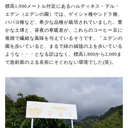
標高
1,900
メートル付近にあるハルディネス・デル・
エデン（エデンの園）では、ゲイシャ種やシドラ種、
パパヨ種など、希少な品種が栽培されていました。豊
かな土壌と、昼夜の寒暖差が、これらのコーヒー豆に
複雑で繊細な風味を与えているそうです。「エデンの
園を歩いていると、まるで緑の絨毯の上を歩いている
ような・・・となる訳はなく、標高
1,800
から
2,000
ま
で急斜面の上る名前にそぐわない環境でした
(
笑
)
。