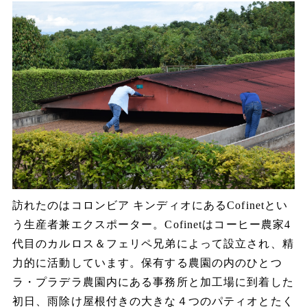
訪れたのはコロンビア キンディオにある
Cofinet
とい
う生産者兼エクスポーター。
Cofinet
はコーヒー農家
4
代目のカルロス＆フェリペ兄弟によって設立され、精
力的に活動しています。保有する農園の内のひとつ
ラ・プラデラ農園内にある事務所と加工場に到着した
初日、雨除け屋根付きの大きな４つのパティオとたく