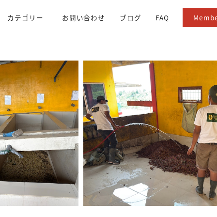
カテゴリー
お問い合わせ
ブログ
FAQ
Membe
All item
アフリカ / アラブ
Recommendation
アジア / オセアニア
Light Roast
中米 / カリブ海
Medium Roast
南米
Dark Roast
ギフト
100g
250g
500g
1kg
Set Menu
生豆
ドリップバッグ
ブレンド